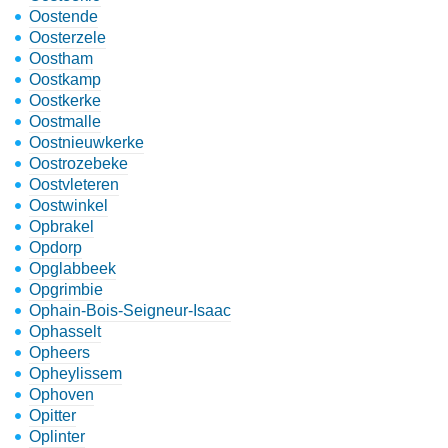
Oostende
Oosterzele
Oostham
Oostkamp
Oostkerke
Oostmalle
Oostnieuwkerke
Oostrozebeke
Oostvleteren
Oostwinkel
Opbrakel
Opdorp
Opglabbeek
Opgrimbie
Ophain-Bois-Seigneur-Isaac
Ophasselt
Opheers
Opheylissem
Ophoven
Opitter
Oplinter