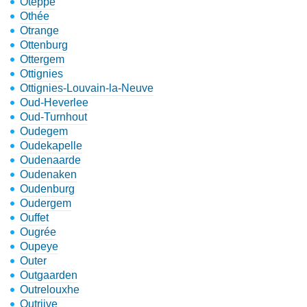
Oteppe
Othée
Otrange
Ottenburg
Ottergem
Ottignies
Ottignies-Louvain-la-Neuve
Oud-Heverlee
Oud-Turnhout
Oudegem
Oudekapelle
Oudenaarde
Oudenaken
Oudenburg
Oudergem
Ouffet
Ougrée
Oupeye
Outer
Outgaarden
Outrelouxhe
Outrijve