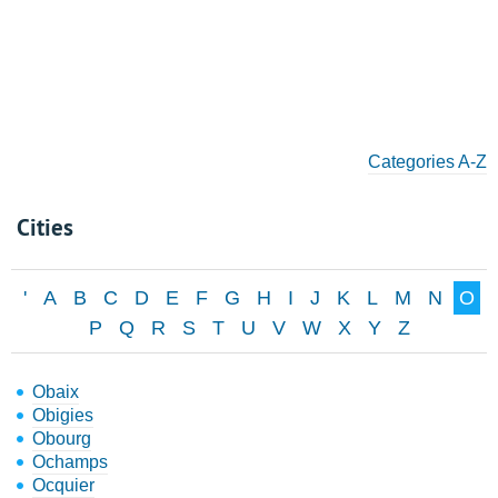
Categories A-Z
Cities
'
A
B
C
D
E
F
G
H
I
J
K
L
M
N
O
P
Q
R
S
T
U
V
W
X
Y
Z
Obaix
Obigies
Obourg
Ochamps
Ocquier