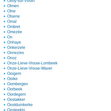
Olloy-sur-Viroin
Olmen
Olne
Olsene
Omal
Ombret
Omezée
On
Onhaye
Onkerzele
Onnezies
Onoz
Onze-Lieve-Vrouw-Lombeek
Onze-Lieve-Vrouw-Waver
Ooigem
Ooike
Oombergen
Oorbeek
Oordegem
Oostakker
Oostduinkerke
Oosteeklo