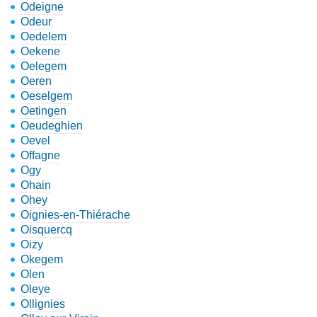
Odeigne
Odeur
Oedelem
Oekene
Oelegem
Oeren
Oeselgem
Oetingen
Oeudeghien
Oevel
Offagne
Ogy
Ohain
Ohey
Oignies-en-Thiérache
Oisquercq
Oizy
Okegem
Olen
Oleye
Ollignies